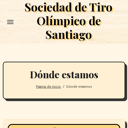
Sociedad de Tiro
Saltar
al
Olímpico de
contenido
Santiago
Dónde estamos
Página de inicio
Dónde estamos